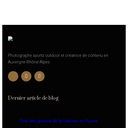
€
€
€
€
€
€
€
€
€
€
€
€
€
€
Photographe sports outdoor et créatrice de contenu en
Auvergne-Rhône-Alpes
Dernier article de blog
Tour des glaciers de la Vanoise en 4 jours