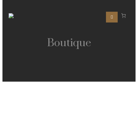
Boutique
€
€
€
€
€
€
€
€
€
€
€
€
€
€
€
€
€
€
€
€
€
€
€
€
€
€
€
€