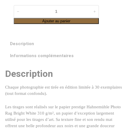
quantité
−
+
de
Ajouter au panier
Lac
de
Guery
Description
au
lever
Informations complémentaires
du
soleil
Description
Chaque photographie est tirée en édition limitée à 30 exemplaires
(tout format confondu).
Les tirages sont réalisés sur le papier prestige Hahnemühle Photo
Rag Bright White 310 g/m², un papier d’exception largement
utilisé pour les tirages d’art. Sa texture fine et son rendu mat
offrent une belle profondeur aux noirs et une grande douceur