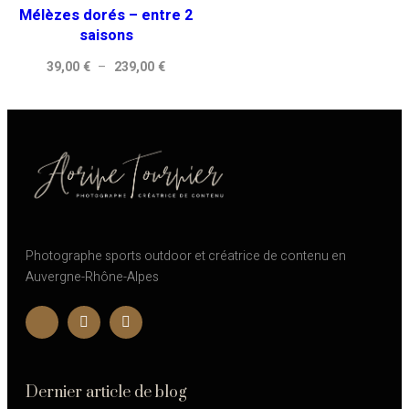
Mélèzes dorés – entre 2
à
à
saisons
239,00 €
239,00 
Plage
39,00
€
–
239,00
€
de
prix :
39,00 €
à
239,00 €
Photographe sports outdoor et créatrice de contenu en
Auvergne-Rhône-Alpes
Dernier article de blog