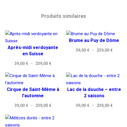
Produits similaires
Brume au Puy de Dôme
Après-midi verdoyante
Plage
39,00
€
–
239,00
€
en Suisse
de
Plage
39,00
€
–
239,00
€
prix :
de
39,00 €
prix :
à
39,00 €
239,00 
Cirque de Saint-Même à
Lac de la douche – entre
à
l’automne
2 saisons
239,00 €
Plage
Plage
39,00
€
–
239,00
€
39,00
€
–
239,00
€
de
de
prix :
prix :
39,00 €
39,00 €