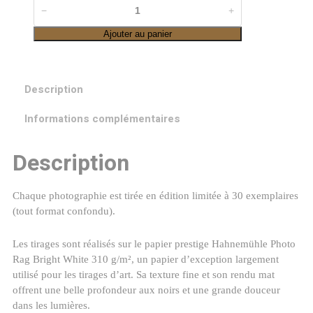
quantité
−
+
de
Ajouter au panier
Cirque
de
Saint-
Description
Même
à
Informations complémentaires
l'automne
Description
Chaque photographie est tirée en édition limitée à 30 exemplaires
(tout format confondu).
Les tirages sont réalisés sur le papier prestige Hahnemühle Photo
Rag Bright White 310 g/m², un papier d’exception largement
utilisé pour les tirages d’art. Sa texture fine et son rendu mat
offrent une belle profondeur aux noirs et une grande douceur
dans les lumières.