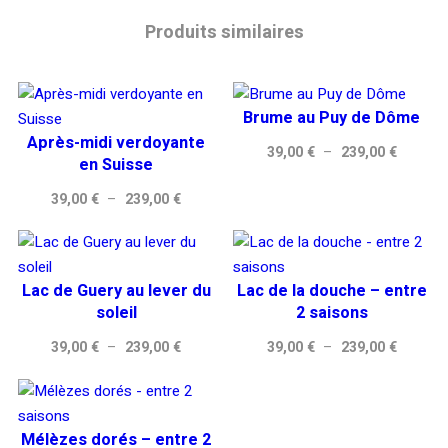
Produits similaires
Brume au Puy de Dôme
Après-midi verdoyante
Plage
39,00
€
–
239,00
€
en Suisse
de
Plage
39,00
€
–
239,00
€
prix :
de
39,00 €
prix :
à
39,00 €
239,00 
Lac de Guery au lever du
Lac de la douche – entre
à
soleil
2 saisons
239,00 €
Plage
Plage
39,00
€
–
239,00
€
39,00
€
–
239,00
€
de
de
prix :
prix :
39,00 €
39,00 €
Mélèzes dorés – entre 2
à
à