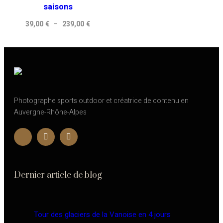
saisons
239,00 €
239,00 
Plage
39,00
€
–
239,00
€
de
prix :
39,00 €
à
239,00 €
Photographe sports outdoor et créatrice de contenu en
Auvergne-Rhône-Alpes
Dernier article de blog
Tour des glaciers de la Vanoise en 4 jours